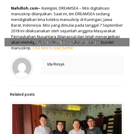
Nahdloh.com~
Kuningan,
DREAMSEA – Misi digitalisasi
manuskrip dilanjutkan. Saat ini, tim DREAMSEA sedang
mendigitalkan lima koleksi manuskrip di Kuningan, Jawa
Barat, Indonesia. Misi yang dimulai pada tanggal 7 September
2018 ini dilaksanakan oleh sejumlah anggota Masyarakat
Pernaskahan Nusantara (Manassa) dan telah menargetkan
akan mendigitalkan sekitar 7000 halaman dari 30 bundel
Reportase_DREAMSEA_nahdloh.com
manuskrip.
Click here to read further
Ida Rosyii
Related posts