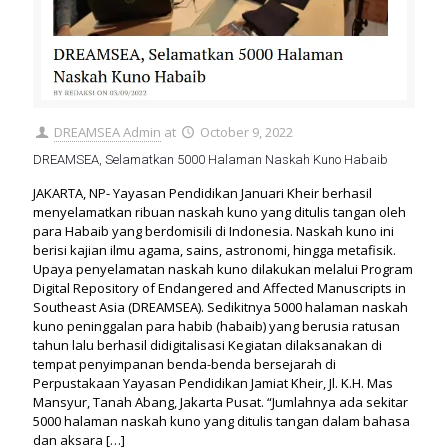
DREAMSEA Admin
at
October 9, 2022
DREAMSEA, Selamatkan 5000 Halaman Naskah Kuno Habaib
JAKARTA, NP- Yayasan Pendidikan Januari Kheir berhasil
menyelamatkan ribuan naskah kuno yang ditulis tangan oleh
para Habaib yang berdomisili di Indonesia. Naskah kuno ini
berisi kajian ilmu agama, sains, astronomi, hingga metafisik.
Upaya penyelamatan naskah kuno dilakukan melalui Program
Digital Repository of Endangered and Affected Manuscripts in
Southeast Asia (DREAMSEA). Sedikitnya 5000 halaman naskah
kuno peninggalan para habib (habaib) yang berusia ratusan
tahun lalu berhasil didigitalisasi Kegiatan dilaksanakan di
tempat penyimpanan benda-benda bersejarah di
Perpustakaan Yayasan Pendidikan Jamiat Kheir, Jl. K.H. Mas
Mansyur, Tanah Abang, Jakarta Pusat. “Jumlahnya ada sekitar
5000 halaman naskah kuno yang ditulis tangan dalam bahasa
dan aksara
[…]