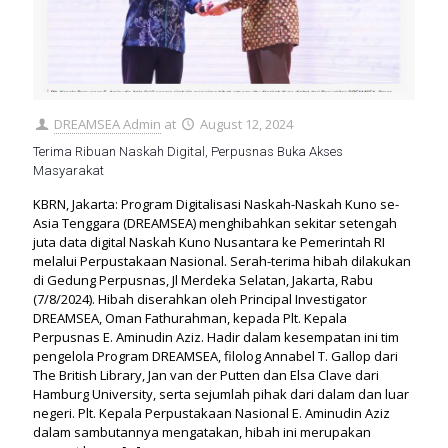
DREAMSEA Admin
at
August 12, 2024
Terima Ribuan Naskah Digital, Perpusnas Buka Akses
Masyarakat
KBRN, Jakarta: Program Digitalisasi Naskah-Naskah Kuno se-
Asia Tenggara (DREAMSEA) menghibahkan sekitar setengah
juta data digital Naskah Kuno Nusantara ke Pemerintah RI
melalui Perpustakaan Nasional. Serah-terima hibah dilakukan
di Gedung Perpusnas, Jl Merdeka Selatan, Jakarta, Rabu
(7/8/2024). Hibah diserahkan oleh Principal Investigator
DREAMSEA, Oman Fathurahman, kepada Plt. Kepala
Perpusnas E. Aminudin Aziz. Hadir dalam kesempatan ini tim
pengelola Program DREAMSEA, filolog Annabel T. Gallop dari
The British Library, Jan van der Putten dan Elsa Clave dari
Hamburg University, serta sejumlah pihak dari dalam dan luar
negeri. Plt. Kepala Perpustakaan Nasional E. Aminudin Aziz
dalam sambutannya mengatakan, hibah ini merupakan