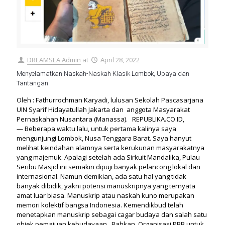
DREAMSEA Admin
at
April 28, 2022
Menyelamatkan Naskah-Naskah Klasik Lombok, Upaya dan
Tantangan
Oleh : Fathurrochman Karyadi, lulusan Sekolah Pascasarjana
UIN Syarif Hidayatullah Jakarta dan anggota Masyarakat
Pernaskahan Nusantara (Manassa). REPUBLIKA.CO.ID,
— Beberapa waktu lalu, untuk pertama kalinya saya
mengunjungi Lombok, Nusa Tenggara Barat. Saya hanyut
melihat keindahan alamnya serta kerukunan masyarakatnya
yang majemuk. Apalagi setelah ada Sirkuit Mandalika, Pulau
Seribu Masjid ini semakin dipuji banyak pelancong lokal dan
internasional. Namun demikian, ada satu hal yang tidak
banyak dibidik, yakni potensi manuskripnya yang ternyata
amat luar biasa. Manuskrip atau naskah kuno merupakan
memori kolektif bangsa Indonesia. Kemendikbud telah
menetapkan manuskrip sebagai cagar budaya dan salah satu
objek pemajuan kebudayaan. Bahkan, Organisasi PBB untuk