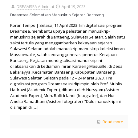
DREAMSEA Admin
at
April 19, 2023
Dreamsea Selamatkan Manuskrip Sejarah Bantaeng
Koran Tempo | Selasa, 11 April 2023 Tim digitalisasi program
Dreamsea, membantu upaya pelestarian manuskrip-
manuskrip sejarah di Bantaeng, Sulawesi Selatan. Salah satu
saksi tertulis yang menggambarkan kekayaan sejarah
Sulawesi Selatan adalah manuskrip-manuskrip koleksi Imran
Massoewalle, salah seorang generasi penerus Kerajaan
Bantaeng. Kegiatan mendigitalisasi manuskrip ini
dilaksanakan di kediaman Imran Karaeng Masualle, di Desa
Bakarayya, Kecamatan Bantaeng, Kabupaten Bantaeng,
Sulawesi Selatan Selatan pada 12 – 24 Maret 2023. Tim
digitalisasi program Dreamsea ini dipimpin oleh Prof. Muhlis
Hadrawi (Academic Expert), dibantu oleh Nursyam (Asisten
Academic Expert), Muh. Rafli Irfandi (fotografer), dan Nur
Amelia Ramadhani (Asisten fotografer). “Dulu manuskrip ini
disimpan di
[…]
Read more