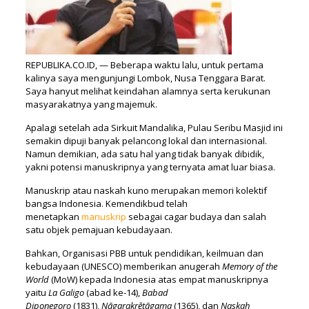
REPUBLIKA.CO.ID, — Beberapa waktu lalu, untuk pertama
kalinya saya mengunjungi Lombok, Nusa Tenggara Barat.
Saya hanyut melihat keindahan alamnya serta kerukunan
masyarakatnya yang majemuk.
Apalagi setelah ada Sirkuit Mandalika, Pulau Seribu Masjid ini
semakin dipuji banyak pelancong lokal dan internasional.
Namun demikian, ada satu hal yang tidak banyak dibidik,
yakni potensi manuskripnya yang ternyata amat luar biasa.
Manuskrip atau naskah kuno merupakan memori kolektif
bangsa Indonesia. Kemendikbud telah
menetapkan
manuskrip
sebagai cagar budaya dan salah
satu objek pemajuan kebudayaan.
Bahkan, Organisasi PBB untuk pendidikan, keilmuan dan
kebudayaan (UNESCO) memberikan anugerah
Memory of the
World
(MoW) kepada Indonesia atas empat manuskripnya
yaitu
La Galigo
(abad ke-14),
Babad
Diponegoro
(1831),
Nāgarakrĕtāgama
(1365), dan
Naskah