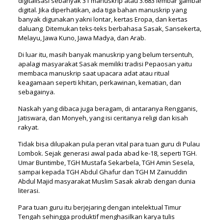
digitalisasi sebanyak 31 manuskrip atau 3.683 lembar gambar
digital. Jika diperhatikan, ada tiga bahan manuskrip yang
banyak digunakan yakni lontar, kertas Eropa, dan kertas
daluang. Ditemukan teks-teks berbahasa Sasak, Sansekerta,
Melayu, Jawa Kuno, Jawa Madya, dan Arab.
Di luar itu, masih banyak manuskrip yang belum tersentuh,
apalagi masyarakat Sasak memiliki tradisi Pepaosan yaitu
membaca manuskrip saat upacara adat atau ritual
keagamaan seperti khitan, perkawinan, kematian, dan
sebagainya.
Naskah yang dibaca juga beragam, di antaranya Rengganis,
Jatiswara, dan Monyeh, yang isi ceritanya religi dan kisah
rakyat.
Tidak bisa dilupakan pula peran vital para tuan guru di Pulau
Lombok. Sejak generasi awal pada abad ke-18, seperti TGH.
Umar Buntimbe, TGH Mustafa Sekarbela, TGH Amin Sesela,
sampai kepada TGH Abdul Ghafur dan TGH M Zainuddin
Abdul Majid masyarakat Muslim Sasak akrab dengan dunia
literasi.
Para tuan guru itu berjejaring dengan intelektual Timur
Tengah sehingga produktif menghasilkan karya tulis