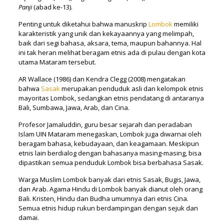
Panji
(abad ke-13).
Penting untuk diketahui bahwa manuskrip
Lombok
memiliki
karakteristik yang unik dan kekayaannya yang melimpah,
baik dari segi bahasa, aksara, tema, maupun bahannya. Hal
ini tak heran melihat beragam etnis ada di pulau dengan kota
utama Mataram tersebut.
AR Wallace (1986) dan Kendra Clegg (2008) mengatakan
bahwa
Sasak
merupakan penduduk asli dan kelompok etnis
mayoritas Lombok, sedangkan etnis pendatang di antaranya
Bali, Sumbawa, Jawa, Arab, dan Cina.
Profesor Jamaluddin, guru besar sejarah dan peradaban
Islam UIN Mataram menegaskan, Lombok juga diwarnai oleh
beragam bahasa, kebudayaan, dan keagamaan. Meskipun
etnis lain berdialog dengan bahasanya masing-masing, bisa
dipastikan semua penduduk Lombok bisa berbahasa Sasak.
Warga Muslim Lombok banyak dari etnis Sasak, Bugis, Jawa,
dan Arab. Agama Hindu di Lombok banyak dianut oleh orang
Bali. Kristen, Hindu dan Budha umumnya dari etnis Cina.
Semua etnis hidup rukun berdampingan dengan sejuk dan
damai.