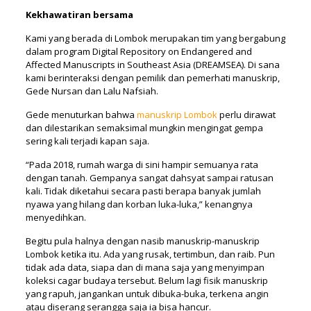
Kekhawatiran bersama
Kami yang berada di Lombok merupakan tim yang bergabung
dalam program Digital Repository on Endangered and
Affected Manuscripts in Southeast Asia (DREAMSEA). Di sana
kami berinteraksi dengan pemilik dan pemerhati manuskrip,
Gede Nursan dan Lalu Nafsiah.
Gede menuturkan bahwa
manuskrip Lombok
perlu dirawat
dan dilestarikan semaksimal mungkin mengingat gempa
sering kali terjadi kapan saja.
“Pada 2018, rumah warga di sini hampir semuanya rata
dengan tanah. Gempanya sangat dahsyat sampai ratusan
kali. Tidak diketahui secara pasti berapa banyak jumlah
nyawa yang hilang dan korban luka-luka,” kenangnya
menyedihkan.
Begitu pula halnya dengan nasib manuskrip-manuskrip
Lombok ketika itu. Ada yang rusak, tertimbun, dan raib. Pun
tidak ada data, siapa dan di mana saja yang menyimpan
koleksi cagar budaya tersebut. Belum lagi fisik manuskrip
yang rapuh, jangankan untuk dibuka-buka, terkena angin
atau diserang serangga saja ia bisa hancur.