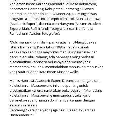
kediaman Imran Karaeng Masualle, di Desa Bakarayya,
Kecamatan Bantaeng, Kabupaten Bantaeng, Sulawesi
Selatan Selatan pada 12 – 24 Maret 2023. Tim digitalisasi
program Dreamsea ini dipimpin oleh Prof. Muhlis Hadrawi
(Academic Expert), dibantu oleh Nursyam (Asisten Academic
Expert), Muh. Rafli Irfandi (fotografer), dan Nur Amelia
Ramadhani (Asisten fotografer).
“Dulu manuskrip ini disimpan di atas langit-langit bekas
istana Bantaeng. Pada tahun 1980an ada musibah
kebakaran sehingga mayoritas manuskrip ini rusak dan
hancur jadi abu. Namun, ada beberapa yang berhasil
diselamatkan karena sebelumnya ada wasiat yang
memerintahkan untuk memindahkan manuskrip-manuskrip
yang saat ini ada,” kata Imran Massoewalle.
Muhlis Hadrawi, Academic Expert Dreamsea mengatakan,
koleksi Imran Massoewalle ini amat penting untuk
diselamatkan karena sarat akan bukti sejarah. “Manuskrip
koleksi Imran Massoewalle mengandung teks yang
beraneka-ragam, namun dominan berkenaan dengan
sejarah kerajaan
Bantaeng,” kata pria yang juga Guru Besar Universitas
Hasanuddin itu.