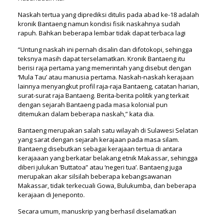
Naskah tertua yang diprediksi ditulis pada abad ke-18 adalah
kronik Bantaeng namun kondisi fisik naskahnya sudah
rapuh. Bahkan beberapa lembar tidak dapat terbaca lagi
“Untung naskah ini pernah disalin dan difotokopi, sehingga
teksnya masih dapat terselamatkan. Kronik Bantaeng itu
berisi raja pertama yang memerintah yang disebut dengan
‘Mula Tau’ atau manusia pertama. Naskah-naskah kerajaan
lainnya menyangkut profil raja-raja Bantaeng, catatan harian,
surat-surat raja Bantaeng. Berita-berita politik yang terkait
dengan sejarah Bantaeng pada masa kolonial pun
ditemukan dalam beberapa naskah,” kata dia.
Bantaeng merupakan salah satu wilayah di Sulawesi Selatan
yang sarat dengan sejarah kerajaan pada masa silam.
Bantaeng disebutkan sebagai kerajaan tertua di antara
kerajaaan yang berkatar belakang etnik Makassar, sehingga
diberi julukan ‘Buttatoa” atau ‘negeri tua’. Bantaeng juga
merupakan akar silsilah beberapa kebangsawanan
Makassar, tidak terkecuali Gowa, Bulukumba, dan beberapa
kerajaan di Jeneponto.
Secara umum, manuskrip yang berhasil diselamatkan