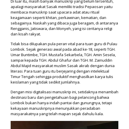
Di luar itu, masih banyak manuskrip yang belum tersentuh,
apalagi masyarakat Sasak memiliki tradisi Pepaosan yaitu
membaca manuskrip saat upacara adat atau ritual
keagamaan seperti khitan, perkawinan, kematian, dan
sebagainya. Naskah yang dibaca juga beragam, di antaranya
Rengganis, Jatiswara, dan Monyeh, yang isi ceritanya religi
dan kisah rakyat.
Tidak bisa dilupakan pula peran vital para tuan guru di Pulau
Lombok. Sejak generasi awal pada abad ke-18, seperti TGH.
Umar Buntimbe, TGH. Mustafa Sekarbela, TGH. Amin Sesela,
sampai kepada TGH. Abdul Ghafur dan TGH. M. Zainuddin
Abdul Majid masyarakat muslim Sasak akrab dengan dunia
literasi. Para tuan guru itu berjejaring dengan intelektual
Timur Tengah sehingga produktif menghasilkan karya tulis
keislaman yang tidak sedikit jumlahnya.
Dengan misi digitalisasi manuskrip ini, setidaknya menambah
destinasi baru dan pengetahuan bagi pelancong bahwa
Lombok bukan hanya indah pantai dan gunungnya, tetapi
kekayaan manuskripnya menunjukkan peradaban
masyarakatnya yang telah mapan sejak dahulu kala.