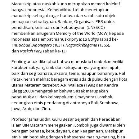
Manuskrip atau naskah kuno merupakan memori kolektif
bangsa Indonesia. Kemendikbud telah menetapkan
manuskrip sebagai cagar budaya dan salah satu objek
pemajuan kebudayaan. Bahkan, Organisasi PBB untuk
pendidikan, keilmuan dan kebudayaan (UNESCO)
memberikan anugerah Memory of the World (MoW) kepada
Indonesia atas empat manuskripnya;
La Galigo
(abad ke-
14),
Babad Diponegoro
(1831),
Nāgarakrĕtāgama
(1365),
dan
Naskah Panji
(abad ke-13).
Penting untuk diketahui bahwa manuskrip Lombok memiliki
karakteristik yang unik dan kekayaannya yang melimpah,
baik dari segi bahasa, aksara, tema, maupun bahannya. Hal
ini tak heran melihat beragam etnis ada di pulau dengan kota
utama Mataram tersebut. A.R. Wallace (1986) dan Kendra
Clegg (2008) mengatakan bahwa Sasak merupakan
penduduk asli dan kelompok etnis mayoritas Lombok,
sedangkan etnis pendatang di antaranya Bali, Sumbawa,
Jawa, Arab, dan Cina.
Profesor Jamaluddin, Guru Besar Sejarah dan Peradaban
Islam UIN Mataram menegaskan, Lombok juga diwarnai oleh
beragam bahasa, kebudayaan, dan keagamaan. Meskipun
etnis lain berdialog dengan bahasanya masing-masing, bisa