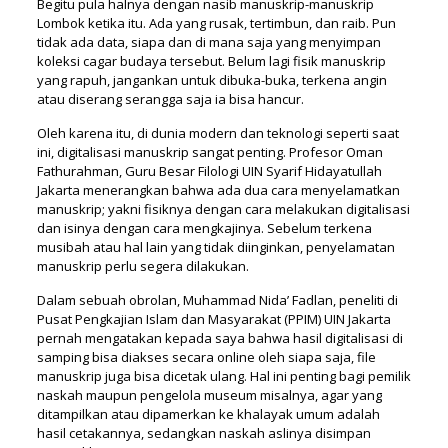
Begitu pula halnya dengan nasib manuskrip-manuskrip
Lombok ketika itu. Ada yang rusak, tertimbun, dan raib. Pun
tidak ada data, siapa dan di mana saja yang menyimpan
koleksi cagar budaya tersebut. Belum lagi fisik manuskrip
yang rapuh, jangankan untuk dibuka-buka, terkena angin
atau diserang serangga saja ia bisa hancur.
Oleh karena itu, di dunia modern dan teknologi seperti saat
ini, digitalisasi manuskrip sangat penting. Profesor Oman
Fathurahman, Guru Besar Filologi UIN Syarif Hidayatullah
Jakarta menerangkan bahwa ada dua cara menyelamatkan
manuskrip; yakni fisiknya dengan cara melakukan digitalisasi
dan isinya dengan cara mengkajinya. Sebelum terkena
musibah atau hal lain yang tidak diinginkan, penyelamatan
manuskrip perlu segera dilakukan.
Dalam sebuah obrolan, Muhammad Nida’ Fadlan, peneliti di
Pusat Pengkajian Islam dan Masyarakat (PPIM) UIN Jakarta
pernah mengatakan kepada saya bahwa hasil digitalisasi di
samping bisa diakses secara online oleh siapa saja, file
manuskrip juga bisa dicetak ulang. Hal ini penting bagi pemilik
naskah maupun pengelola museum misalnya, agar yang
ditampilkan atau dipamerkan ke khalayak umum adalah
hasil cetakannya, sedangkan naskah aslinya disimpan