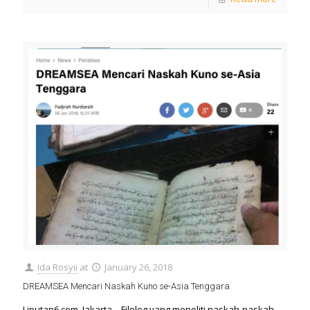
Ida Rosyii
at
January 26, 2018
DREAMSEA Mencari Naskah Kuno se-Asia Tenggara
Liputan6.com, Jakarta – Filolog yang meneliti naskah-naskah