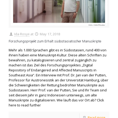
Ida Rosyii
at
May 17, 2018
Forschungsprojekt zum Erhalt südostasiatischer Manuskripte
Mehr als 1.000 Sprachen gibt es in Südostasien, rund 400 von
ihnen haben eine Manuskript-Kultur. Diese alten Schriften zu
bewahren, zu katalogisieren und zentral zugänglich zu
machen ist das Ziel des Forschungsprojektes „Digital
Repository of Endangered and Affected Manuscripts in
Southeast Asia“. Ein Interview mit Prof. Dr. Jan van der Putten,
Professor für Austronesistik an der Universität Hamburg, über
die Schwierigkeiten der Rettung bedrohter Manuskripte aus
Südostasien. Herr Prof. van der Putten, Sie und Ihr Team sind
seit diesem Jahr in ganz Indonesien unterwegs, um alte
Manuskripte zu digitalisieren. Wie läuft das vor Ort ab? Click
here to read further
Read more