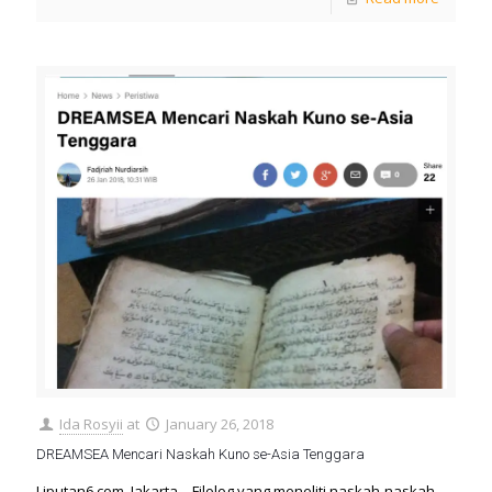
Ida Rosyii
at
January 26, 2018
DREAMSEA Mencari Naskah Kuno se-Asia Tenggara
Liputan6.com, Jakarta – Filolog yang meneliti naskah-naskah