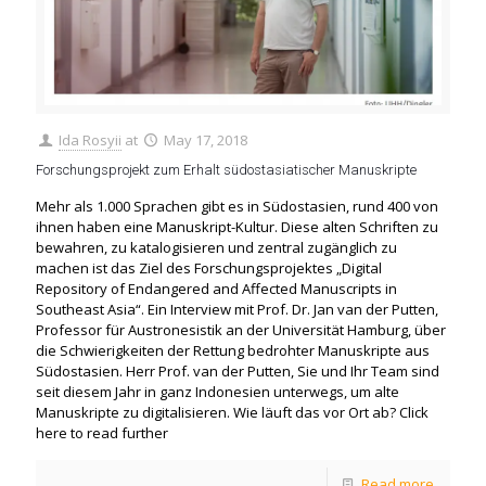
Ida Rosyii
at
May 17, 2018
Forschungsprojekt zum Erhalt südostasiatischer Manuskripte
Mehr als 1.000 Sprachen gibt es in Südostasien, rund 400 von
ihnen haben eine Manuskript-Kultur. Diese alten Schriften zu
bewahren, zu katalogisieren und zentral zugänglich zu
machen ist das Ziel des Forschungsprojektes „Digital
Repository of Endangered and Affected Manuscripts in
Southeast Asia“. Ein Interview mit Prof. Dr. Jan van der Putten,
Professor für Austronesistik an der Universität Hamburg, über
die Schwierigkeiten der Rettung bedrohter Manuskripte aus
Südostasien. Herr Prof. van der Putten, Sie und Ihr Team sind
seit diesem Jahr in ganz Indonesien unterwegs, um alte
Manuskripte zu digitalisieren. Wie läuft das vor Ort ab? Click
here to read further
Read more