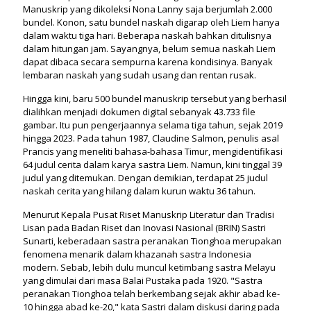
Manuskrip yang dikoleksi Nona Lanny saja berjumlah 2.000
bundel. Konon, satu bundel naskah digarap oleh Liem hanya
dalam waktu tiga hari. Beberapa naskah bahkan ditulisnya
dalam hitungan jam. Sayangnya, belum semua naskah Liem
dapat dibaca secara sempurna karena kondisinya. Banyak
lembaran naskah yang sudah usang dan rentan rusak.
Hingga kini, baru 500 bundel manuskrip tersebut yang berhasil
dialihkan menjadi dokumen digital sebanyak 43.733 file
gambar. Itu pun pengerjaannya selama tiga tahun, sejak 2019
hingga 2023. Pada tahun 1987, Claudine Salmon, penulis asal
Prancis yang meneliti bahasa-bahasa Timur, mengidentifikasi
64 judul cerita dalam karya sastra Liem. Namun, kini tinggal 39
judul yang ditemukan. Dengan demikian, terdapat 25 judul
naskah cerita yang hilang dalam kurun waktu 36 tahun.
Menurut Kepala Pusat Riset Manuskrip Literatur dan Tradisi
Lisan pada Badan Riset dan Inovasi Nasional (BRIN) Sastri
Sunarti, keberadaan sastra peranakan Tionghoa merupakan
fenomena menarik dalam khazanah sastra Indonesia
modern. Sebab, lebih dulu muncul ketimbang sastra Melayu
yang dimulai dari masa Balai Pustaka pada 1920. "Sastra
peranakan Tionghoa telah berkembang sejak akhir abad ke-
10 hingga abad ke-20," kata Sastri dalam diskusi daring pada