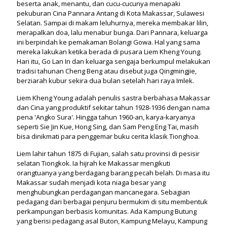
beserta anak, menantu, dan cucu-cucunya menapaki
pekuburan Cina Pannara Antang di Kota Makassar, Sulawesi
Selatan. Sampai di makam leluhurnya, mereka membakar lilin,
merapalkan doa, lalu menabur bunga. Dari Pannara, keluarga
ini berpindah ke pemakaman Bolangi Gowa. Hal yang sama
mereka lakukan ketika berada di pusara Liem Kheng Young.
Hari itu, Go Lan In dan keluarga sengaja berkumpul melakukan
tradisi tahunan Cheng Beng atau disebut juga Qingmingjie,
berziarah kubur sekira dua bulan setelah hari raya Imlek.
Liem Kheng Young adalah penulis sastra berbahasa Makassar
dan Cina yang produktif sekitar tahun 1928-1936 dengan nama
pena 'Angko Sura'. Hingga tahun 1960-an, karya-karyanya
seperti Sie Jin Kue, Hong Sing, dan Sam Peng Eng Tai, masih
bisa dinikmati para penggemar buku cerita klasik Tionghoa.
Liem lahir tahun 1875 di Fujian, salah satu provinsi di pesisir
selatan Tiongkok. Ia hijrah ke Makassar mengikuti
orangtuanya yang berdagang barang pecah belah. Di masa itu
Makassar sudah menjadi kota niaga besar yang
menghubungkan perdagangan mancanegara. Sebagian
pedagang dari berbagai penjuru bermukim di situ membentuk
perkampungan berbasis komunitas. Ada Kampung Butung
yang berisi pedagang asal Buton, Kampung Melayu, Kampung