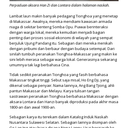
Perpaduan aksara Han Zi dan Lontara dalam halaman naskah.
Lambat laun makin banyak pedagang Tionghoa yang menetap
di Makassar. Awalnya, mereka mendiami kawasan armada
niaga di sekitar benteng Somba Opu. Piawai berinteraksi
dengan warga lokal, mereka kemudian menjadi bagian
penting dari proses sosial-ekonomi di wilayah yang sempat
berjuluk Ujung Pandang itu. Sebagian dari mereka menikah
dengan pribumi dan berbaur dengan budaya setempat. Dari
sinilah tumbuh peranakan Tionghoa-Makassar yang makin ke
sini lebih merasa sebagai warga lokal. Generasinya sekarang
umumnya tak lagi berbahasa Cina.
Tidak sedikit peranakan Tionghoa yang fasih berbahasa
Makassar tingkat tinggi. Sebut saja misal, Ho Eng Dji, yang
dikenal sebagai penyair. Nama lainnya, Ang Bang Tjiong, ahli
pantun Makassar dan Melayu. Karya tulisan tangan
sastrawan peranakan Tionghoa berbahasa Makassar dengan
aksara Lontara dan Hanzi banyak diproduksi pada akhir masa
1800-an dan awal 1900-an.
Sebagian karya itu terekam dalam Katalog Induk Naskah
Nusantara Sulawesi Selatan. Sebagian lainnya disimpan oleh
Go Lan Ing atau biasa disapa Nona Lanny. Usai berziarah ke